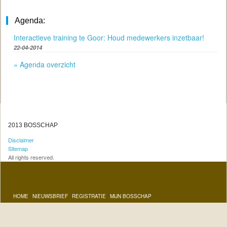
gezien. Wachten tot een
invasieve exoot daadwerkelijk
Agenda:
toeneemt in een gebied en het
sterk negatieve effect op de
Interactieve training te Goor: Houd medewerkers inzetbaar!
biodiversiteit zichtbaar is,
betekent vrijwel altijd een zeer
22-04-2014
moeizame bestrijding met veel
» Agenda overzicht
benodigde inzet. Belangrijke
knelpunten bij de bestrijding
van invasieve exoten zijn het
gebrek aan kennis van
bestrijdingsmethoden en het
ontbreken van een effectieve
gezamenlijke aanpak met
naburige beheerders. Daarom
2013 BOSSCHAP
heeft het Bosschap een nieuw
Disclaimer
praktijkadvies opgesteld voor
Sitemap
de bestrijding van
All rights reserved.
watercrassula.
Meer informatie over adviezen
bestrijding ziekten en plagen
vindt u
hier
.
HOME
NIEUWSBRIEF
REGISTRATIE
MIJN BOSSCHAP
...